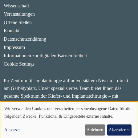
Wissenschaft
Veranstaltungen
Offene Stellen
Kontakt
Datenschutzerklärung
Impressum
Informationen zur digitalen Barrierefreiheit
Cookie Settings
Ihr Zentrum für Implantologie auf universitärem Niveau – direkt
am Garbátyplatz.
Unser spezialisiertes Team bietet Ihnen das
gesamte Spektrum der Kiefer- und Implantatchirurgie – mit
neuester Technik, kurzen Wegen und persönlicher Betreuung.
Wir verwenden Cookies und verarbeiten personenbezogene Daten für die
Alles unter einem Dach. Wissenschaftlich. Präzise. Menschlich.
Verwendung
folgenden Zwecke:
Funktional & Eingebettete externe Inhalte
.
von
Anpassen
Ablehnen
Akzeptieren